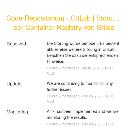
Code-Repositorium - GitLab | Störung 
der Container-Registry von Gitlab
Resolved
Die Störung wurde behoben. Es besteht 
aktuell eine weitere Störung in GitLab.
Beachten Sie dazu die entsprechenden 
Hinweise.
Posted
2
months ago.
Jun
01
,
2026
-
14:47
CEST
Update
We are continuing to monitor for any 
further issues.
Posted
2
months ago.
May
26
,
2026
-
17:32
CEST
Monitoring
A fix has been implemented and we are 
monitoring the results.
Posted
2
months ago.
May
26
,
2026
-
17:29