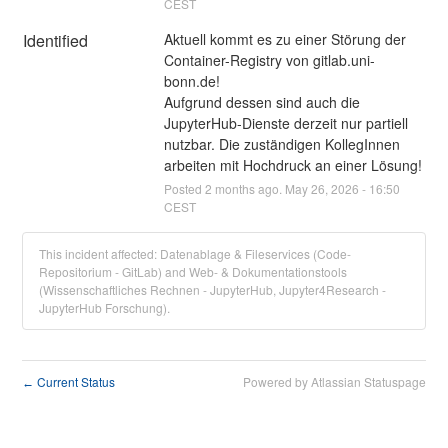
CEST
Identified
Aktuell kommt es zu einer Störung der 
Container-Registry von gitlab.uni-
bonn.de! 
Aufgrund dessen sind auch die 
JupyterHub-Dienste derzeit nur partiell 
nutzbar. Die zuständigen KollegInnen 
arbeiten mit Hochdruck an einer Lösung!
Posted
2
months ago.
May
26
,
2026
-
16:50
CEST
This incident affected: Datenablage & Fileservices (Code-
Repositorium - GitLab) and Web- & Dokumentationstools
(Wissenschaftliches Rechnen - JupyterHub, Jupyter4Research -
JupyterHub Forschung).
Current Status
Powered by Atlassian Statuspage
←